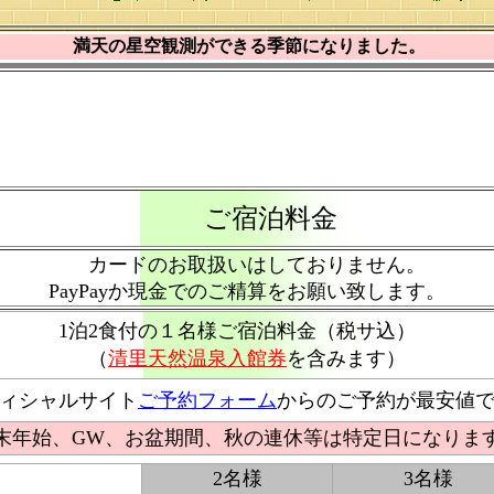
満天の星空観測ができる季節になりました。
ご宿泊料金
カードのお取扱いはしておりません。
PayPayか現金でのご精算をお願い致します。
1泊2食付の１名様ご宿泊料金（税サ込）
（
清里天然温泉入館券
を含みます）
ィシャルサイト
ご予約フォーム
からのご予約が最安値
末年始、GW、お盆期間、秋の連休等は特定日になりま
2名様
3名様