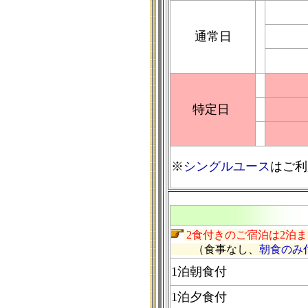
通常日
特定日
※
シングルユース
はご利
2食付きのご宿泊は2泊
（食事なし、
朝食のみ
1泊朝食付
1泊夕食付