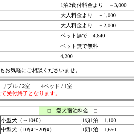
1泊2食付料金より －3,000
大人料金より －1,000
大人料金より －2,000
ベット無で 4,840
ベット無で無料
4,200
もお気軽にご相談くださいませ。
リプル / 2室 4ベッド / 1室
にて受付終了となります。
□ 愛犬宿泊料金 □
小型犬（～10ｷﾛ）
1頭1泊 1,100
中型犬（10ｷﾛ～20ｷﾛ）
1頭1泊 1,650