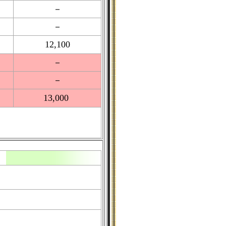
－
－
12,100
－
－
13,000